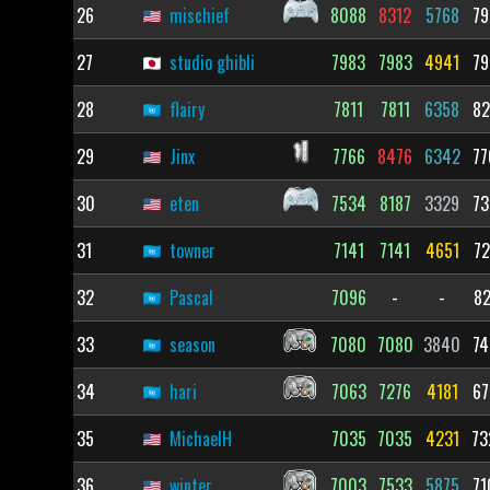
26
mischief
8088
8312
5768
79
27
studio ghibli
7983
7983
4941
79
28
flairy
7811
7811
6358
82
29
Jinx
7766
8476
6342
77
30
eten
7534
8187
3329
73
31
towner
7141
7141
4651
72
32
Pascal
7096
-
-
82
33
season
7080
7080
3840
74
34
hari
7063
7276
4181
67
35
MichaelH
7035
7035
4231
73
36
winter
7003
7533
5875
71