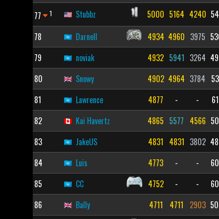
1
Stubbz
5000
5164
4240
54
77
78
Darnell
4934
4960
3975
53
79
noviak
4932
5941
3264
49
80
Snowy
4902
4964
3784
53
81
Lawrence
4877
-
-
61
82
Kai Havertz
4865
5577
4566
50
83
JakeUS
4831
4831
3802
48
84
Luis
4773
-
-
60
85
CC
4752
-
-
60
86
Bally
4711
4711
2903
50