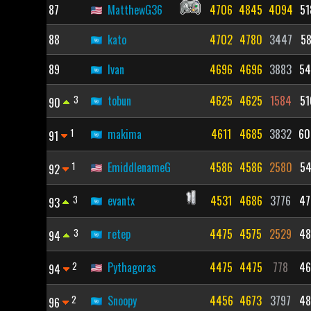
87
MatthewG36
4706
4845
4094
51
88
kato
4702
4780
3447
58
89
Ivan
4696
4696
3883
54
3
tobun
4625
4625
1584
51
90
1
makima
4611
4685
3832
60
91
1
EmiddlenameG
4586
4586
2580
54
92
3
evantx
4531
4686
3776
47
93
3
retep
4475
4575
2529
48
94
2
Pythagoras
4475
4475
778
46
94
2
Snoopy
4456
4673
3797
48
96