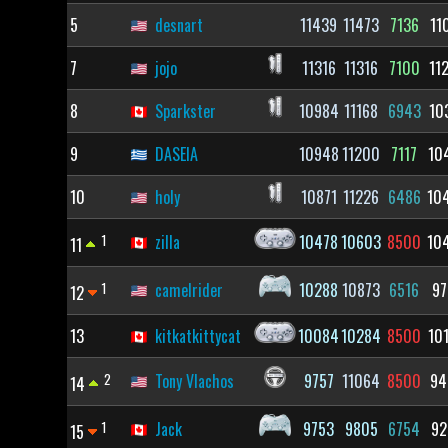
5
desnart
11439
11473
7136
11
7
jojo
11316
11316
7100
11
8
Sparkster
10984
11168
6943
10
9
DASEIA
10948
11200
7117
10
10
holy
10871
11226
6486
10
1
zilla
10478
10603
8500
10
11
1
camelrider
10288
10873
6516
97
12
13
kitkatkittycat
10084
10284
8500
10
2
Tony Vlachos
9757
11064
8500
94
14
1
Jack
9753
9805
6754
92
15