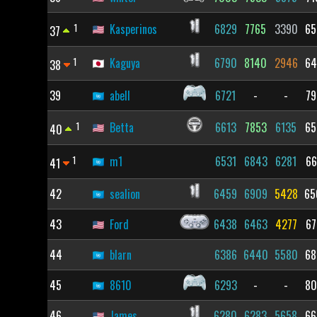
1
Kasperinos
6829
7765
3390
65
37
1
Kaguya
6790
8140
2946
64
38
39
abell
6721
-
-
79
1
Betta
6613
7853
6135
65
40
1
m1
6531
6843
6281
66
41
42
sealion
6459
6909
5428
65
43
Ford
6438
6463
4277
67
44
blarn
6386
6440
5580
68
45
8610
6293
-
-
80
46
James
6280
6283
5658
66