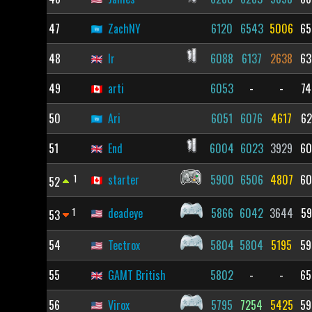
47
ZachNY
6120
6543
5006
65
48
lr
6088
6137
2638
63
49
arti
6053
-
-
74
50
Ari
6051
6076
4617
62
51
End
6004
6023
3929
60
1
starter
5900
6506
4807
60
52
1
deadeye
5866
6042
3644
59
53
54
Tectrox
5804
5804
5195
59
55
GAMT British
5802
-
-
65
56
Virox
5795
7254
5425
59