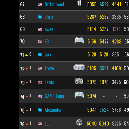
67
Dr Ishmael
5355
6527
4441
51
68
chris
5287
5287
3335
58
69
owen
5164
5357
1375
53
70
FB
5156
5477
4263
55
6
jaxx
5128
5128
3651
56
71
1
froyo
5105
5591
4109
50
72
1
Lewis
5079
5079
3475
60
73
1
GAMT Luna
5074
-
-
59
74
1
Alexander
5041
5524
3766
49
75
1
Leb
5040
5040
3275
54
76