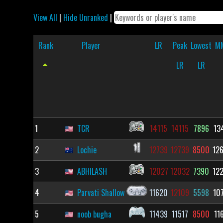
View All
|
Hide Unranked
|
Rank
Player
LR
Peak
Lowest
M
LR
LR
1
TCR
14115
14115
7896
13
2
Lochie
12739
12739
8500
12
3
ABHILASH
12027
12032
7390
12
4
Parvati Shallow
11620
12109
5598
10
5
noob bugha
11439
11517
8500
11