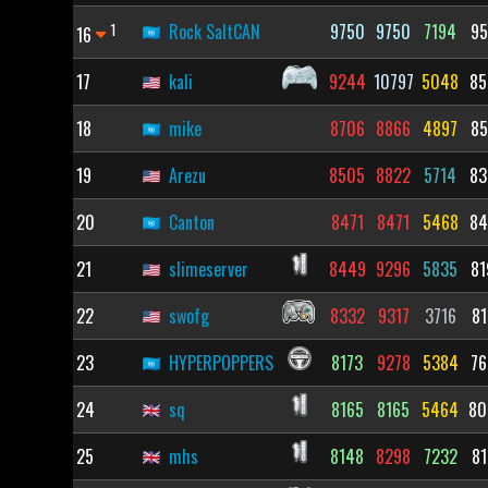
1
Rock SaltCAN
9750
9750
7194
95
16
17
kali
9244
10797
5048
85
18
mike
8706
8866
4897
85
19
Arezu
8505
8822
5714
83
20
Canton
8471
8471
5468
84
21
slimeserver
8449
9296
5835
81
22
swofg
8332
9317
3716
81
23
HYPERPOPPERS
8173
9278
5384
76
24
sq
8165
8165
5464
80
25
mhs
8148
8298
7232
81