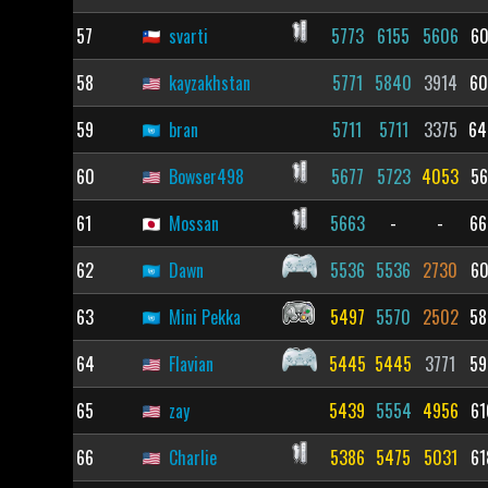
57
svarti
5773
6155
5606
60
58
kayzakhstan
5771
5840
3914
60
59
bran
5711
5711
3375
64
60
Bowser498
5677
5723
4053
56
61
Mossan
5663
-
-
66
62
Dawn
5536
5536
2730
60
63
Mini Pekka
5497
5570
2502
58
64
Flavian
5445
5445
3771
59
65
zay
5439
5554
4956
61
66
Charlie
5386
5475
5031
61