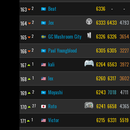
2
Beat
6336
-
-
163
2
Jex
6333
6433
4793
164
2
GC Mushroom City
6326
6326
3654
165
2
Paul Youngblood
6305
6305
3227
166
1
kali
6264
6563
3972
167
1
lex
6260
6317
3602
168
2
Moyashi
6243
7018
4711
169
27
Roto
6241
6658
4365
170
1
Victor
6215
6331
5519
171