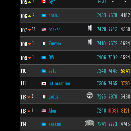
1
Sgt
7431
-
-
105
7
chris
7430
7578
4182
106
12
parker
7428
7743
4359
107
1
Zowpex
7410
7572
4624
108
1
BW
7406
7502
4524
109
110
aster
7348
7448
5841
111
int machine
7306
7465
3720
3
Lxddz
7275
7978
5468
112
1
Alan
7248
10037
3121
113
114
season
7241
7773
4745