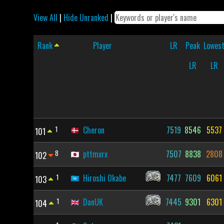
View All
|
Hide Unranked
|
Rank
Player
LR
Peak
Lowes
LR
LR
1
Cheron
7519
8546
5537
101
8
pttmxrx
7507
8838
2808
102
1
Hiroshi Okabe
7477
7609
6061
103
1
DanUK
7445
9301
6301
104