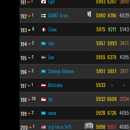
1
Lipt
5993
6207
3889
191
1
GAMT Arvo
5980
6196
4029
192
8
Zoan
5975
9211
5143
193
2
Jos
5957
5993
3471
194
2
Leo
5955
6379
4395
195
2
Sakuya Aikawa
5951
5951
2977
196
1
Batcake
5933
-
-
197
28
dy
5932
6608
2334
198
2
anna
5928
6726
4055
199
1
sry tm u 1v11
5898
9957
4085
200