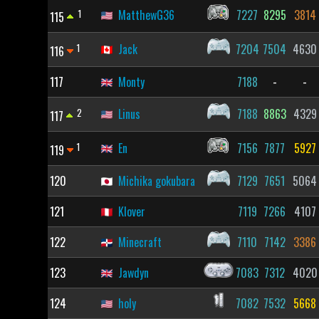
1
MatthewG36
7227
8295
3814
115
1
Jack
7204
7504
4630
116
117
Monty
7188
-
-
2
Linus
7188
8863
4329
117
1
En
7156
7877
5927
119
120
Michika gokubara
7129
7651
5064
121
Klover
7119
7266
4107
122
Minecraft
7110
7142
3386
123
Jawdyn
7083
7312
4020
124
holy
7082
7532
5668