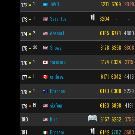
1
JAVO
6211
6769
2029
172
1
Sazantos
6204
-
-
173
2
desnart
6185
6778
4880
174
20
Snowy
6178
6358
3808
175
1
faruzeru
6174
6334
3115
176
1
embrez
6171
6342
4416
177
1
Brannon
6170
6308
5229
178
19
sixfour
6163
6898
4191
179
180
Kira
6157
6262
3756
181
Brossor
6142
7702
3683