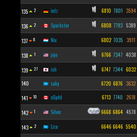
2
intz
6810
7801
3594
135
2
Sparkster
6808
7793
5389
136
8
Nix
6802
7035
3911
137
1
jojo
6766
7347
4038
138
27
ish
6747
7344
6032
139
140
saky
6720
6876
3632
10
oSydd
6713
7740
2618
141
1
Silver
6668
6864
4578
142
2
Lize
6646
6646
5540
143