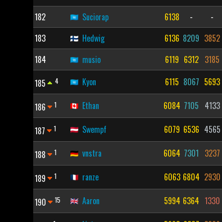
182
Suciorap
6138
-
-
183
Hedwig
6136
8209
3852
184
musio
6119
6312
3185
4
Kyon
6115
8067
5693
185
1
Ethan
6084
7105
4133
186
1
Swempf
6079
6536
4565
187
1
vnstra
6064
7301
3237
188
1
ranze
6063
6804
2930
189
15
Aaron
5994
6364
1330
190