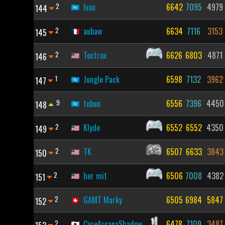
2
Ivan
6642
7095
4979
144
2
aubaw
6634
7116
3153
145
2
Tectrox
6626
6803
4871
146
1
Jungle Pack
6598
7132
3962
147
9
tobun
6556
7396
4450
148
2
Klyde
6552
6552
4350
149
2
TK
6507
6633
3843
150
2
her mit
6506
7008
4382
151
2
GAMT Marky
6505
6984
5847
152
2
CureArcanaShadow
6478
7109
3487