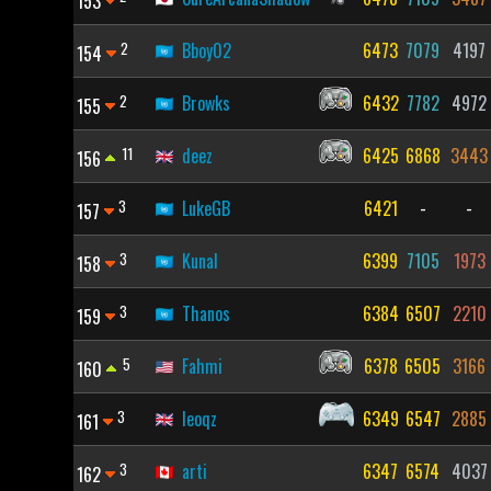
153
2
Bboy02
6473
7079
4197
154
2
Browks
6432
7782
4972
155
11
deez
6425
6868
3443
156
3
LukeGB
6421
-
-
157
3
Kunal
6399
7105
1973
158
3
Thanos
6384
6507
2210
159
5
Fahmi
6378
6505
3166
160
3
leoqz
6349
6547
2885
161
3
arti
6347
6574
4037
162