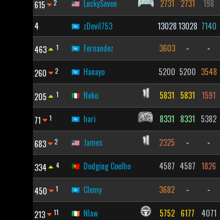
2
LuckySeven
2731
2731
198
615
4
zDevil753
13028
13028
7140
1
Fernandez
3603
-
-
463
2
Hanayo
5200
5200
3548
260
1
Neko
5831
5831
1591
205
1
hari
8331
8331
5382
71
2
James
2325
-
-
683
4
Dodging Coelho
4587
4587
1826
334
1
Clemy
3682
-
-
450
11
Nlaw
5752
6177
4071
213