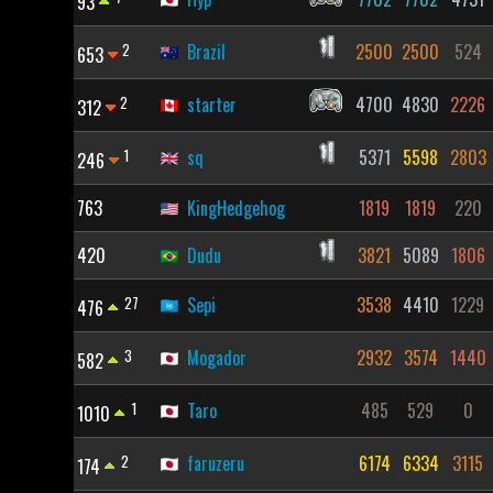
93
2
Brazil
2500
2500
524
653
2
starter
4700
4830
2226
312
1
sq
5371
5598
2803
246
763
KingHedgehog
1819
1819
220
420
Dudu
3821
5089
1806
27
Sepi
3538
4410
1229
476
3
Mogador
2932
3574
1440
582
1
Taro
485
529
0
1010
2
faruzeru
6174
6334
3115
174