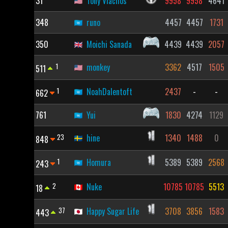
31
Tony Vlachos
9958
9958
4641
348
runo
4457
4457
1731
350
Moichi Sanada
4439
4439
2057
1
monkey
3362
4517
1505
511
1
NoahDalentoft
2437
-
-
662
761
Yui
1830
4274
1129
23
hine
1340
1488
0
848
1
Homura
5389
5389
2568
243
2
Nuke
10785
10785
5513
18
37
Happy Sugar Life
3708
3856
1583
443