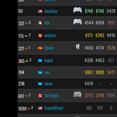
50
deadeye
8748
8748
5429
3
Ale
4544
4894
1917
337
2
embrez
6171
6342
4416
175
1
Edwin
4656
4714
2528
321
2
kabel
4330
4463
671
365
194
Jos
5957
5993
3471
236
Snow
5474
-
-
2
Sartaglo
2270
3249
1094
697
3
DonaldDuck
180
319
0
1090