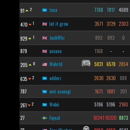
2
tosa
7768
7817
4689
91
1
let it grow
3571
3729
2303
470
1
JackWhz
893
893
0
929
879
accuse
1168
-
-
8
Wohrld
5831
6578
2854
205
2
adderz
2630
2630
889
635
787
umi asanagi
1671
1881
201
2
Wobii
5196
5196
2160
261
27
Feysal
10241
10320
8873