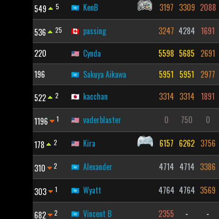
5
KenB
3197
3309
2088
549
25
passing
3247
4284
1691
536
220
Cynda
5598
5685
2691
196
Sakuya Aikawa
5951
5951
2977
2
kacchan
3314
3314
1891
522
1
vaderblaster
0
750
0
1196
2
Kira
6157
6262
3756
178
2
Alexander
4714
4714
3386
310
1
Wyatt
4764
4764
3569
303
2
Vincent B
2355
-
-
682