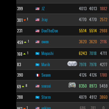
399
JZ
4013
4013
1882
1
Jray
4770
4770
2572
301
231
DonTheDon
5514
5514
2988
1
owen
3620
3620
2116
459
1
Moyashi
6243
7018
4711
168
83
Marik
7978
7978
4277
390
Swann
4126
4126
1780
8
sousui
8350
8973
5459
69
288
Storm
4879
4912
3860
1
yukino
686
781
0
961