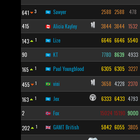
3
Sawyer
2588
2588
478
641
415
Alicia Kayley
3844
3844
1532
1
Lize
6646
6646
5540
143
90
KT
7780
8639
4933
1
Paul Youngblood
6305
6305
3227
165
1
vini
3658
4228
2370
455
1
Jex
6333
6433
4793
163
2
Fox
15024
15190
9000
1
GAMT British
5842
6055
3805
202