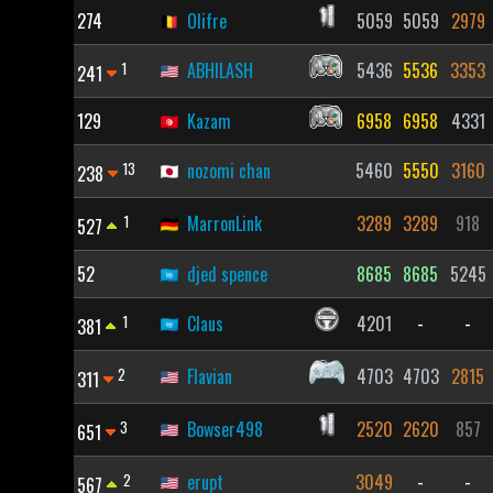
274
Olifre
5059
5059
2979
1
ABHILASH
5436
5536
3353
241
129
Kazam
6958
6958
4331
13
nozomi chan
5460
5550
3160
238
1
MarronLink
3289
3289
918
527
52
djed spence
8685
8685
5245
1
Claus
4201
-
-
381
2
Flavian
4703
4703
2815
311
3
Bowser498
2520
2620
857
651
2
erupt
3049
-
-
567