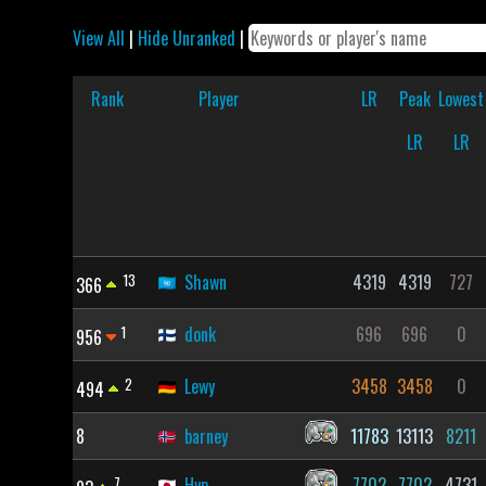
View All
|
Hide Unranked
|
Rank
Player
LR
Peak
Lowest
LR
LR
13
Shawn
4319
4319
727
366
1
donk
696
696
0
956
2
Lewy
3458
3458
0
494
8
barney
11783
13113
8211
7
Hyp
7702
7702
4731