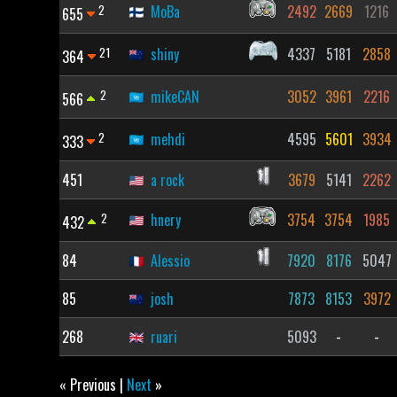
2
MoBa
2492
2669
1216
655
21
shiny
4337
5181
2858
364
2
mikeCAN
3052
3961
2216
566
2
mehdi
4595
5601
3934
333
451
a rock
3679
5141
2262
2
hnery
3754
3754
1985
432
84
Alessio
7920
8176
5047
85
josh
7873
8153
3972
268
ruari
5093
-
-
« Previous |
Next
»